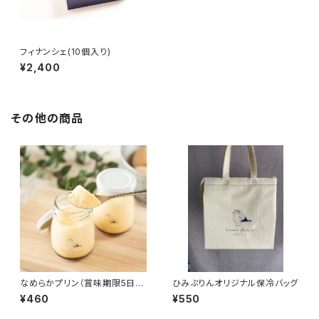
フィナンシェ(10個入り)
¥2,400
その他の商品
なめらかプリン（賞味期限5日
ひみぷりんオリジナル保冷バッグ
間）
¥460
¥550