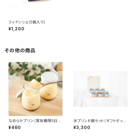
フィナンシェ(5個入り)
¥1,200
その他の商品
なめらかプリン（賞味期限5日
氷プリン６個セット（ギフトボック
間）
ス入り）
¥460
¥3,300